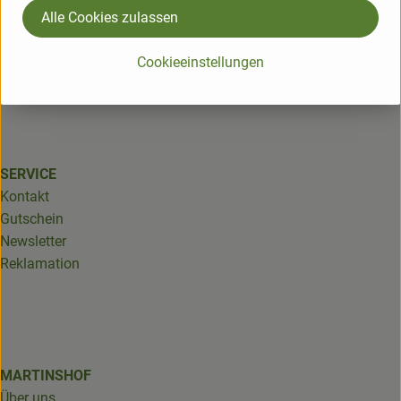
Alle Cookies zulassen
Martinshof Biobus GmbH
Newsletter
In der Brombach 6
Cookieeinstellungen
66606 Osterbrücken
Kontrollstelle: DE-ÖKO-006
SERVICE
Kontakt
Gutschein
Newsletter
Reklamation
MARTINSHOF
Über uns