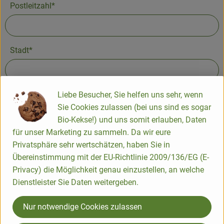
Postleitzahl*
Obst & Gemüse
Kühltheke
Stadt*
Backwaren
Naturwaren
Straße und Hausnummer*
Liebe Besucher, Sie helfen uns sehr, wenn
Sie Cookies zulassen (bei uns sind es sogar
Getränke
Bio-Kekse!) und uns somit erlauben, Daten
Gutscheine & Geschenkideen
für unser Marketing zu sammeln. Da wir eure
Privatsphäre sehr wertschätzen, haben Sie in
Weiter
Übereinstimmung mit der EU-Richtlinie 2009/136/EG (E-
So geht's
Privacy) die Möglichkeit genau einzustellen, an welche
Folge uns
Dienstleister Sie Daten weitergeben.
Schnupperangebote
Externer Link zu https://www.bioland.de/verbraucher
Externer Link zu https://www.facebook.com/martin
Externer Link zu https://www.instagram.com/b
Nur notwendige Cookies zulassen
Über uns