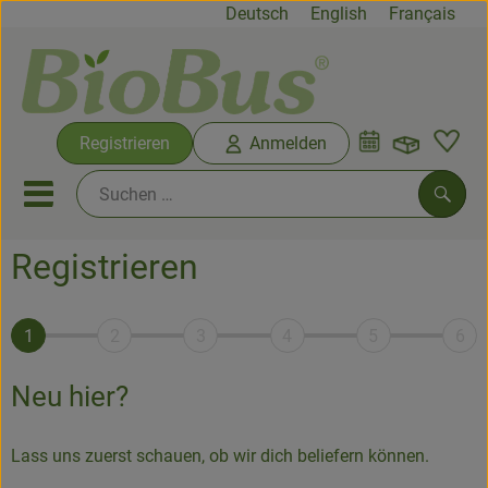
Deutsch
English
Français
Warenko
Registrieren
Anmelden
Link
Mobiles Menu öffnen oder sc
Such
Registrieren
Biokisten
Rezepte
1
2
3
4
5
6
Neues & Angebote
Neu hier?
Biokisten
Lass uns zuerst schauen, ob wir dich beliefern können.
Produkte vom Hof