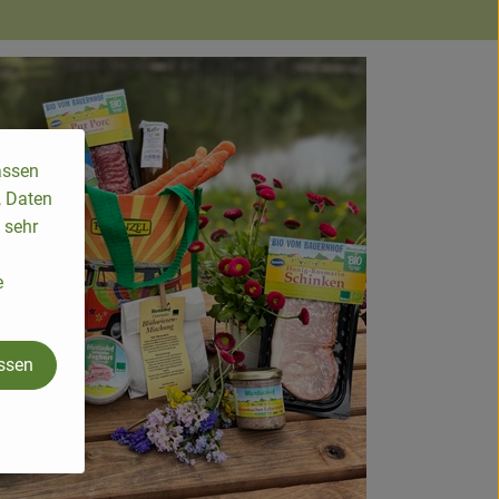
assen
, Daten
 sehr
e
assen