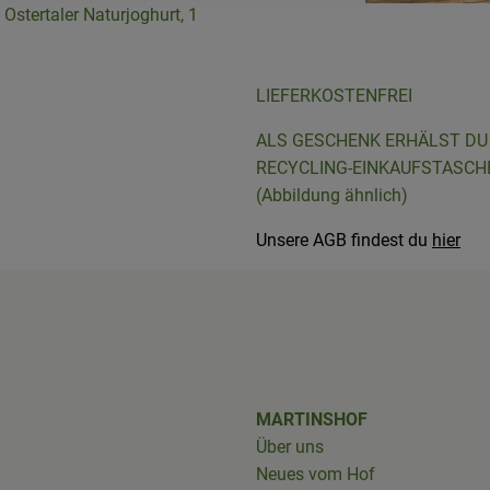
 Ostertaler Naturjoghurt, 1
LIEFERKOSTENFREI
ür Neukunden
ALS GESCHENK ERHÄLST DU 
RECYCLING-EINKAUFSTASCH
(Abbildung ähnlich)
Unsere AGB findest du
hier
shof/
iobus_bringts/
MARTINSHOF
Über uns
Neues vom Hof