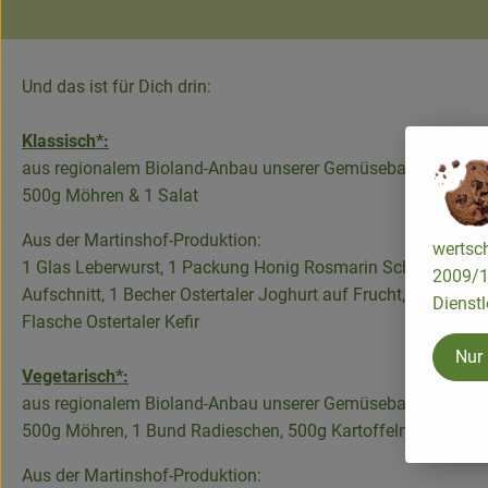
Und das ist für Dich drin:
Klassisch*:
aus regionalem Bioland-Anbau unserer Gemüsebauern:
500g Möhren & 1 Salat
Aus der Martinshof-Produktion:
wertsch
1 Glas Leberwurst, 1 Packung Honig Rosmarin Schinken-Aufs
2009/13
Aufschnitt, 1 Becher Ostertaler Joghurt auf Frucht, 1 Becher
Dienstl
Flasche Ostertaler Kefir
Nur
Vegetarisch*:
aus regionalem Bioland-Anbau unserer Gemüsebauern:
500g Möhren, 1 Bund Radieschen, 500g Kartoffeln & 1 Salat
Aus der Martinshof-Produktion: