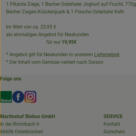
1 Pikante Ziege, 1 Becher Ostertaler Joghurt auf Frucht, 770g
Becher Ziegen-Kräuterquark & 1 Flasche Ostertaler Kefir
Im Wert von ca. 25,95 €
als einmaliges Angebot f
für nur
19,95€
* Angebot gilt für Neukunden in unserem
Liefergebiet
.
* Der Inhalt vom Gemüse variiert nach Saison
Folge uns
Externer Link zu https://www.bioland.de/verbraucher
Externer Link zu https://www.facebook.com/martin
Externer Link zu https://www.instagram.com/b
Martinshof Biobus GmbH
SERVICE
In der Brombach 6
Kontakt
66606 Osterbrücken
Gutschein