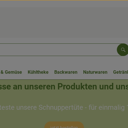
Su
 & Gemüse
Kühltheke
Backwaren
Naturwaren
Geträn
esse an unseren Produkten und un
teste unsere Schnuppertüte - für einmalig 
jetzt bestellen