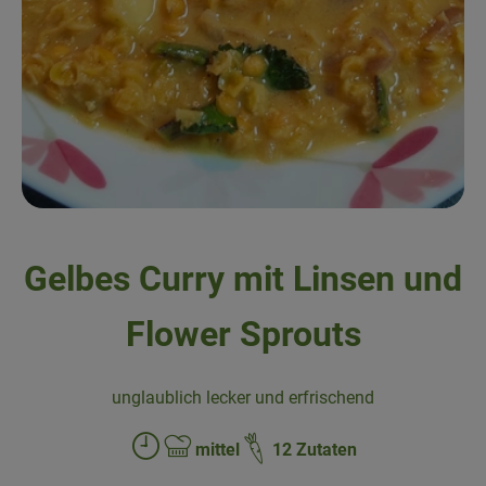
Obst & Gemüse
Kühltheke
Backwaren
Naturwaren
Getränke
Gelbes Curry mit Linsen und
Gutscheine & Geschenkideen
Flower Sprouts
So geht's
unglaublich lecker und erfrischend
Schnupperangebote
mittel
12 Zutaten
Über uns
Zubreitungszeit:
Schwierigkeit: