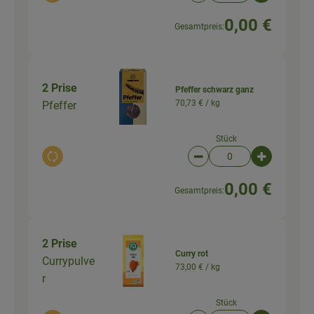
0,00 €
Gesamtpreis:
2 Prise
Pfeffer schwarz ganz
70,73 € /
kg
Pfeffer
Stück
Auswahl ändern
Artikelanzahl verringer
Artikelanz
0,00 €
Gesamtpreis:
2 Prise
Curry rot
Currypulve
73,00 € /
kg
r
Stück