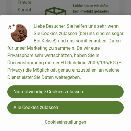
Flower
Leider haben wir dafür
Sprout
kein Produkt gefunden
Röschen
Liebe Besucher, Sie helfen uns sehr, wenn
Auswahl ändern
Sie Cookies zulassen (bei uns sind es sogar
Bio-Kekse!) und uns somit erlauben, Daten
für unser Marketing zu sammeln. Da wir eure
Privatsphäre sehr wertschätzen, haben Sie in
1 Stk
Peperoni rot
Übereinstimmung mit der EU-Richtlinie 2009/136/EG (E-
26,99 € /
kg
Peperoni
Privacy) die Möglichkeit genau einzustellen, an welche
Dienstleister Sie Daten weitergeben.
Stück
Auswahl ändern
Artikelanzahl verringer
Artikelanz
Nur notwendige Cookies zulassen
ca. 0,81 €
Gesamtpreis:
Alle Cookies zulassen
Cookieeinstellungen
Du hast sicher: