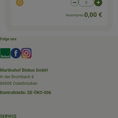
Auswahl ändern
Artikelanzahl verringer
Artikelanz
0,00 €
Gesamtpreis:
Folge uns
Externer Link zu https://www.bioland.de/verbraucher
Externer Link zu https://www.facebook.com/martin
Externer Link zu https://www.instagram.com/b
Martinshof Biobus GmbH
In der Brombach 6
66606 Osterbrücken
Kontrollstelle: DE-ÖKO-006
SERVICE