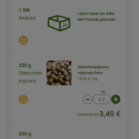
1 Stk
Leider haben wir dafür
Ananas
kein Produkt gefunden
Auswahl ändern
200 g
Steinchampignons,
Steincham
regionale Ernte
16,99 € /
kg
pignons
kg
Auswahl ändern
Artikelanzahl verringer
Artikelanz
3,40 €
Gesamtpreis:
200 g