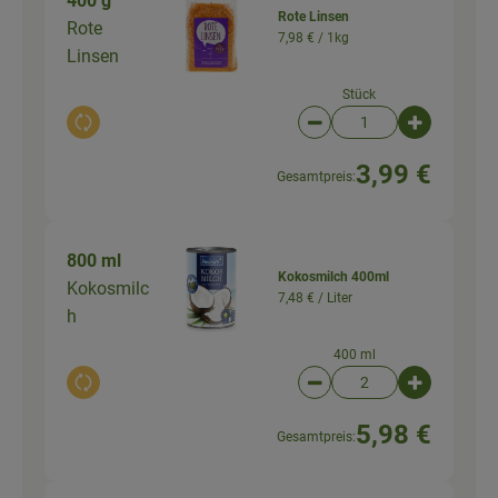
400 g
Rote Linsen
Rote
7,98 € /
1kg
Linsen
Stück
Auswahl ändern
Artikelanzahl verringer
Artikelanz
3,99 €
Gesamtpreis:
800 ml
Kokosmilch 400ml
Kokosmilc
7,48 € /
Liter
h
400 ml
Auswahl ändern
Artikelanzahl verringer
Artikelanz
5,98 €
Gesamtpreis: