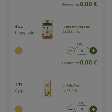
0,00 €
Gesamtpreis:
4 EL
Currypaste Red Thai
22,05 € /
1kg
Currypaste
190 g
Auswahl ändern
Artikelanzahl verringer
Artikelanz
0,00 €
Gesamtpreis:
1 TL
Ur-Salz, 1kg
3,99 € /
kg
Salz
1 kg
Auswahl ändern
Artikelanzahl verringer
Artikelanz