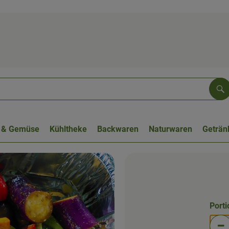
Su
 & Gemüse
Kühltheke
Backwaren
Naturwaren
Geträn
Port