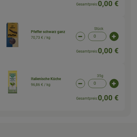
0,00 €
Gesamtpreis:
Stück
Pfeffer schwarz ganz
70,73 € /
kg
wahl ändern
Artikelanzahl verringern (
Artikelanz
0,00 €
Gesamtpreis:
35g
Italienische Küche
96,86 € /
kg
wahl ändern
Artikelanzahl verringern (
Artikelanz
0,00 €
Gesamtpreis: