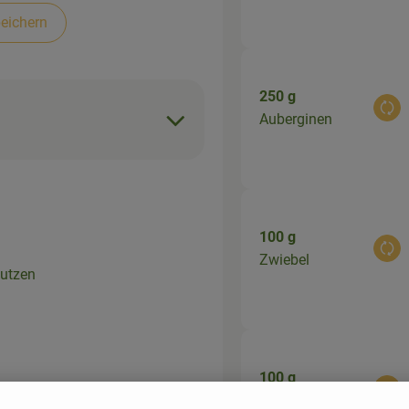
eichern
250 g
Aus
Auberginen
100 g
Aus
Zwiebel
putzen
100 g
Aus
Champignons