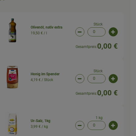
Stück
Olivenöl, nativ extra
19,50 € /
l
wahl ändern
Artikelanzahl verringern (
Artikelanz
0,00 €
Gesamtpreis:
Stück
Honig im Spender
4,19 € /
Stück
wahl ändern
Artikelanzahl verringern (
Artikelanz
0,00 €
Gesamtpreis:
1 kg
Ur-Salz, 1kg
3,99 € /
kg
wahl ändern
Artikelanzahl verringern (
Artikelanz