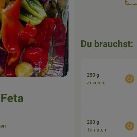
Po
Du brauchst:
250 g
Aus
Zucchini
 Feta
200 g
ten
Aus
Tomaten