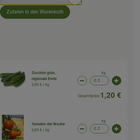
rtionen verringern (aktuell 4 Portionen ausgewählt)
Portionen erhöhen (aktuell 4
Zutaten in den Warenkorb
kg
Zucchini grün,
regionale Ernte
wahl ändern
Artikelanzahl verringern (
Artikelanz
3,99 € /
kg
1,20 €
Gesamtpreis:
kg
Tomaten der Woche
6,99 € /
kg
wahl ändern
Artikelanzahl verringern (
Artikelanz