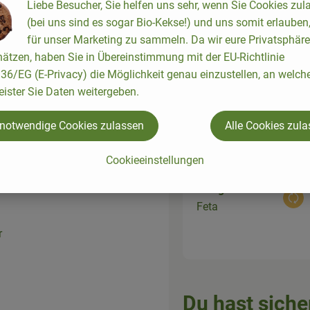
Liebe Besucher, Sie helfen uns sehr, wenn Sie Cookies zul
(bei uns sind es sogar Bio-Kekse!) und uns somit erlauben
für unser Marketing zu sammeln. Da wir eure Privatsphäre
ätzen, haben Sie in Übereinstimmung mit der EU-Richtlinie
emüse
6/EG (E-Privacy) die Möglichkeit genau einzustellen, an welch
200 g
eister Sie Daten weitergeben.
Aus
Paprika
it
 notwendige Cookies zulassen
Alle Cookies zul
Cookieeinstellungen
150 g
Aus
Feta
r
Du hast siche