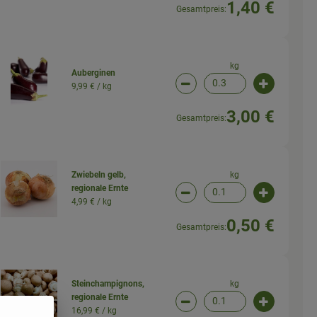
1,40 €
Gesamtpreis:
kg
Auberginen
9,99 € /
kg
wahl ändern
Artikelanzahl verringern (
Artikelanz
3,00 €
Gesamtpreis:
kg
Zwiebeln gelb,
regionale Ernte
wahl ändern
Artikelanzahl verringern (
Artikelanz
4,99 € /
kg
0,50 €
Gesamtpreis:
kg
Steinchampignons,
regionale Ernte
wahl ändern
Artikelanzahl verringern (
Artikelanz
16,99 € /
kg