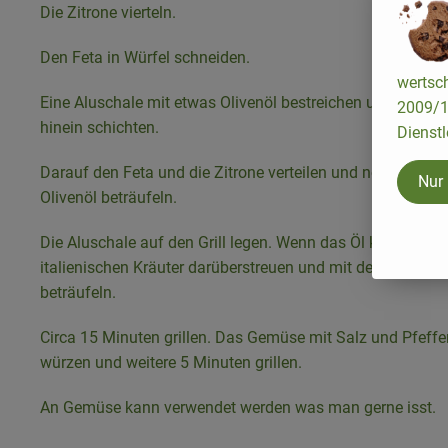
Die Zitrone vierteln.
Den Feta in Würfel schneiden.
wertsch
Eine Aluschale mit etwas Olivenöl bestreichen und das G
2009/13
hinein schichten.
Dienstl
Darauf den Feta und die Zitrone verteilen und nochmals m
Nur
Olivenöl beträufeln.
Die Aluschale auf den Grill legen. Wenn das Öl kocht die
italienischen Kräuter darüberstreuen und mit dem Honig
beträufeln.
Circa 15 Minuten grillen. Das Gemüse mit Salz und Pfeffe
würzen und weitere 5 Minuten grillen.
An Gemüse kann verwendet werden was man gerne isst.