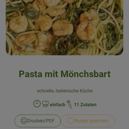
Obst & Gemüse
Kühltheke
Backwaren
Naturwaren
Getränke
Pasta mit Mönchsbart
Gutscheine & Geschenkideen
schnelle, italienische Küche
So geht's
einfach
11 Zutaten
Zubreitungszeit:
Schwierigkeit:
Schnupperangebote
Drucken​/​PDF
Rezept speichern
Über uns