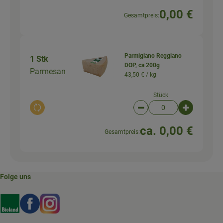
0,00 €
Gesamtpreis:
Parmigiano Reggiano
1 Stk
DOP, ca 200g
Parmesan
43,50 € /
kg
Stück
Auswahl ändern
Artikelanzahl verringer
Artikelanz
ca. 0,00 €
Gesamtpreis:
Folge uns
Externer Link zu https://www.bioland.de/verbraucher
Externer Link zu https://www.facebook.com/martin
Externer Link zu https://www.instagram.com/b