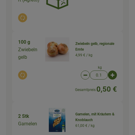
Auswahl ändern
100 g
Zwiebeln gelb, regionale
Zwiebeln
Ernte
4,99 € /
kg
gelb
kg
Auswahl ändern
Artikelanzahl verringer
Artikelanz
0,50 €
Gesamtpreis:
Garnelen, mit Kräutern &
2 Stk
Knoblauch
Garnelen
61,00 € /
kg