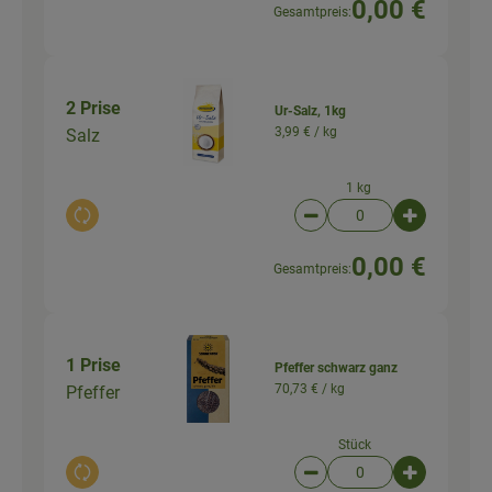
0,00 €
Gesamtpreis:
2 Prise
Ur-Salz, 1kg
3,99 € /
kg
Salz
1 kg
Auswahl ändern
Artikelanzahl verringer
Artikelanz
0,00 €
Gesamtpreis:
1 Prise
Pfeffer schwarz ganz
70,73 € /
kg
Pfeffer
Stück
Auswahl ändern
Artikelanzahl verringer
Artikelanz