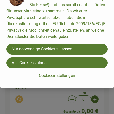
Bio-Kekse!) und uns somit erlauben, Daten
50 g
für unser Marketing zu sammeln. Da wir eure
Auswahl ändern
Artikelanzahl verringer
Artikelanz
Privatsphäre sehr wertschätzen, haben Sie in
Übereinstimmung mit der EU-Richtlinie 2009/136/EG (E-
8,69 €
Gesamtpreis:
Privacy) die Möglichkeit genau einzustellen, an welche
Dienstleister Sie Daten weitergeben.
Nur notwendige Cookies zulassen
Du hast sicher:
Alle Cookies zulassen
1 Stk
Knoblauch frisch,
2
Cookieeinstellungen
regionale Ernte
Knoblauch
24,99 € /
kg
zehen
kg
Auswahl ändern
Artikelanzahl verringer
Artikelanz
0,00 €
Gesamtpreis: