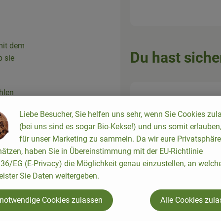
mit dem
Du hast siche
 sie
hlen
1 EL
Liebe Besucher, Sie helfen uns sehr, wenn Sie Cookies zul
Aus
Butter
(bei uns sind es sogar Bio-Kekse!) und uns somit erlauben
len und
für unser Marketing zu sammeln. Da wir eure Privatsphäre
ätzen, haben Sie in Übereinstimmung mit der EU-Richtlinie
 Rote
6/EG (E-Privacy) die Möglichkeit genau einzustellen, an welch
eister Sie Daten weitergeben.
400 g
mehlige
Aus
 notwendige Cookies zulassen
Alle Cookies zul
Kartoffeln