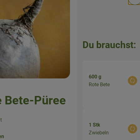
Po
Du brauchst:
600 g
Aus
Rote Bete
e Bete-Püree
t
1 Stk
Aus
Zwiebeln
en