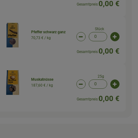
0,00 €
Gesamtpreis:
Stück
Pfeffer schwarz ganz
70,73 € /
kg
wahl ändern
Artikelanzahl verringern (
Artikelanz
0,00 €
Gesamtpreis:
25g
Muskatnüsse
187,60 € /
kg
wahl ändern
Artikelanzahl verringern (
Artikelanz
0,00 €
Gesamtpreis: