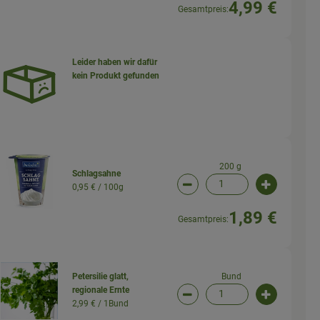
4,99 €
Gesamtpreis:
Leider haben wir dafür
kein Produkt gefunden
wahl ändern
200 g
Schlagsahne
0,95 € /
100g
wahl ändern
Artikelanzahl verringern (
Artikelanz
1,89 €
Gesamtpreis:
Bund
Petersilie glatt,
regionale Ernte
wahl ändern
Artikelanzahl verringern (
Artikelanz
2,99 € /
1Bund