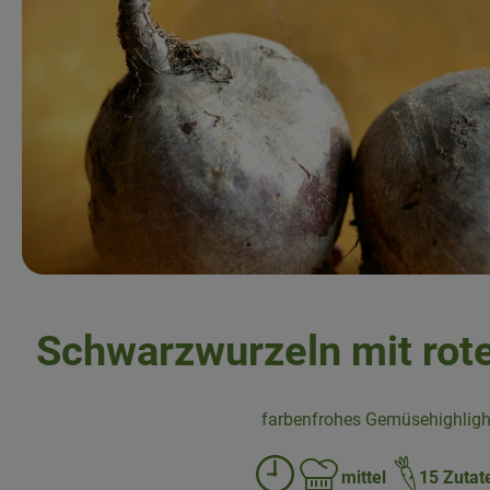
Schwarzwurzeln mit rot
farbenfrohes Gemüsehighligh
mittel
15 Zutat
Zubreitungszeit:
Schwierigkeit: