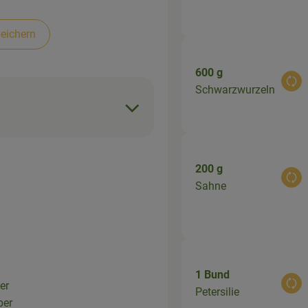
eichern
600 g
Aus
Schwarzwurzeln
200 g
Aus
Sahne
1 Bund
er
Aus
Petersilie
ber