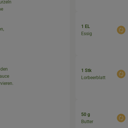
urzeln
he
1 EL
n,
Aus
Essig
iden
1 Stk
Aus
Sauce
Lorbeerblatt
vieren.
50 g
Aus
Butter