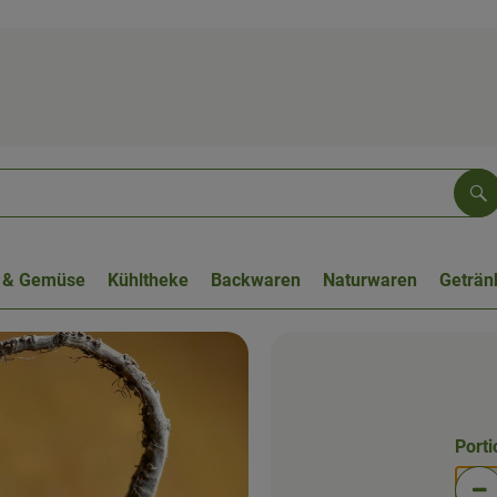
Su
 & Gemüse
Kühltheke
Backwaren
Naturwaren
Geträn
Port