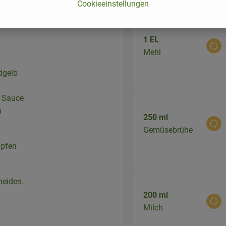
Cookieeinstellungen
icht
1 EL
Aus
Mehl
dgelb
e Sauce
n
250 ml
Aus
Gemüsebrühe
upfen
neiden.
200 ml
Aus
Milch