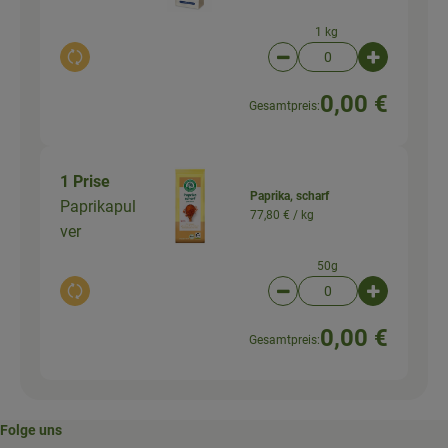
1 kg
Auswahl ändern
Artikelanzahl verringer
Artikelanz
0,00 €
Gesamtpreis:
1 Prise
Paprika, scharf
Paprikapul
77,80 € /
kg
ver
50g
Auswahl ändern
Artikelanzahl verringer
Artikelanz
0,00 €
Gesamtpreis:
Folge uns