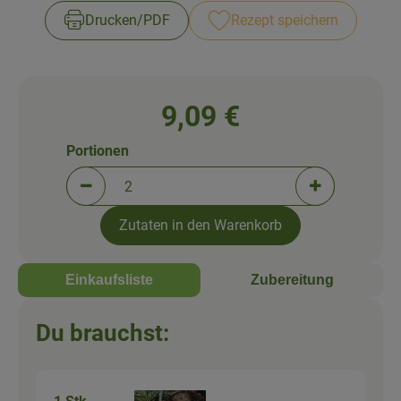
Newsletter
Drucken​/​PDF
Rezept speichern
9,09 €
Portionen
Portionen verringern (aktuell 2 Portionen ausgewä
Portionen erh
Zutaten in den Warenkorb
Einkaufsliste
Zubereitung
Du brauchst: