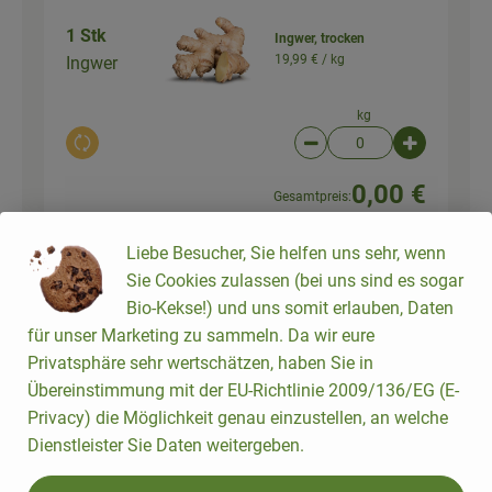
1 Stk
Ingwer, trocken
19,99 € /
kg
Ingwer
kg
Auswahl ändern
Artikelanzahl verringer
Artikelanz
0,00 €
Gesamtpreis:
Liebe Besucher, Sie helfen uns sehr, wenn
Sie Cookies zulassen (bei uns sind es sogar
Du hast sicher:
Bio-Kekse!) und uns somit erlauben, Daten
für unser Marketing zu sammeln. Da wir eure
Privatsphäre sehr wertschätzen, haben Sie in
Übereinstimmung mit der EU-Richtlinie 2009/136/EG (E-
1 Stk
Camino TINTO
Privacy) die Möglichkeit genau einzustellen, an welche
5,99 € /
1L
Rotwein
Dienstleister Sie Daten weitergeben.
0,75l