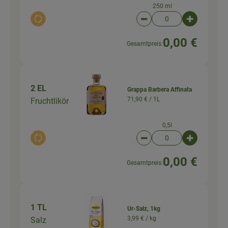
250 ml
Auswahl ändern
Artikelanzahl verringer
Artikelanz
0,00 €
Gesamtpreis:
2 EL
Grappa Barbera Affinata
71,90 € /
1L
Fruchtlikör
0,5l
Auswahl ändern
Artikelanzahl verringer
Artikelanz
0,00 €
Gesamtpreis:
1 TL
Ur-Salz, 1kg
3,99 € /
kg
Salz