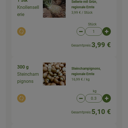
1 Stk
Sellerie mit Grün,
Knollensell
regionale Ernte
3,99 € /
Stück
erie
Stück
Auswahl ändern
Artikelanzahl verringer
Artikelanz
3,99 €
Gesamtpreis:
300 g
Steinchampignons,
Steincham
regionale Ernte
16,99 € /
kg
pignons
kg
Auswahl ändern
Artikelanzahl verringer
Artikelanz
5,10 €
Gesamtpreis: