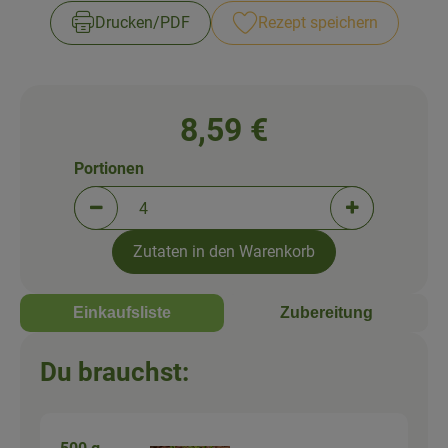
Newsletter
Drucken​/​PDF
Rezept speichern
8,59 €
Portionen
Portionen verringern (aktuell 4 Portionen ausgewä
Portionen erh
Zutaten in den Warenkorb
Einkaufsliste
Zubereitung
Du brauchst: