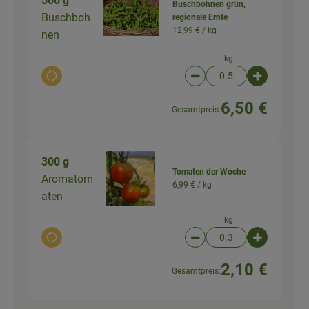
500 g
Buschbohnen grün,
Buschboh
regionale Ernte
12,99 € /
kg
nen
kg
Auswahl ändern
Artikelanzahl verringer
Artikelanz
6,50 €
Gesamtpreis:
300 g
Tomaten der Woche
Aromatom
6,99 € /
kg
aten
kg
Auswahl ändern
Artikelanzahl verringer
Artikelanz
2,10 €
Gesamtpreis: