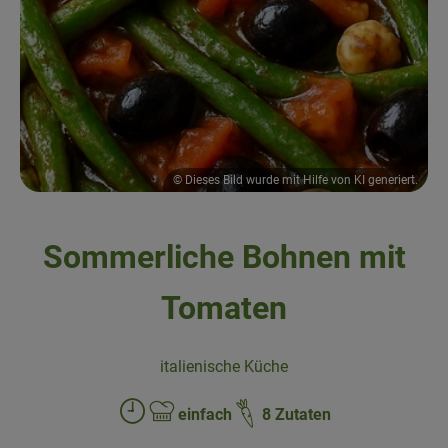
Obst & Gemüse
Kühltheke
Backwaren
Naturwaren
© Dieses Bild wurde mit Hilfe von KI generiert.
Getränke
Sommerliche Bohnen mit
Gutscheine & Geschenkideen
Tomaten
So geht's
italienische Küche
Schnupperangebote
einfach
8 Zutaten
Über uns
Zubreitungszeit:
Schwierigkeit: