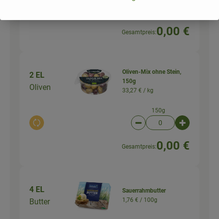
Auswahl ändern
Artikelanzahl verringer
Artikelanz
0,00 €
Gesamtpreis:
Oliven-Mix ohne Stein,
2 EL
150g
Oliven
33,27 € /
kg
150g
Auswahl ändern
Artikelanzahl verringer
Artikelanz
0,00 €
Gesamtpreis:
4 EL
Sauerrahmbutter
1,76 € /
100g
Butter