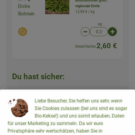
Buschbohnen grün,
Dicke
regionale Ernte
12,99 € /
kg
Bohnen
kg
Auswahl ändern
Artikelanzahl verringer
Artikelanz
2,60 €
Gesamtpreis:
Du hast sicher:
Liebe Besucher, Sie helfen uns sehr, wenn
Zwiebeln gelb, regionale
100 g
Ernte
Sie Cookies zulassen (bei uns sind es sogar
Zwiebel
4,99 € /
kg
Bio-Kekse!) und uns somit erlauben, Daten
für unser Marketing zu sammeln. Da wir eure
kg
Privatsphäre sehr wertschätzen, haben Sie in
Auswahl ändern