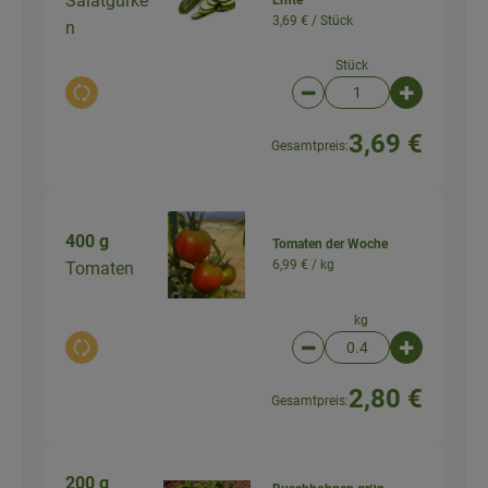
Salatgurke
3,69 € /
Stück
n
Stück
Auswahl ändern
Artikelanzahl verringer
Artikelanz
3,69 €
Gesamtpreis:
400 g
Tomaten der Woche
6,99 € /
kg
Tomaten
kg
Auswahl ändern
Artikelanzahl verringer
Artikelanz
2,80 €
Gesamtpreis:
200 g