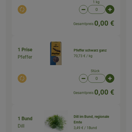
1 kg
Auswahl ändern
Artikelanzahl verringer
Artikelanz
0,00 €
Gesamtpreis:
1 Prise
Pfeffer schwarz ganz
70,73 € /
kg
Pfeffer
Stück
Auswahl ändern
Artikelanzahl verringer
Artikelanz
0,00 €
Gesamtpreis:
Dill im Bund, regionale
1 Bund
Ernte
Dill
3,49 € /
1Bund