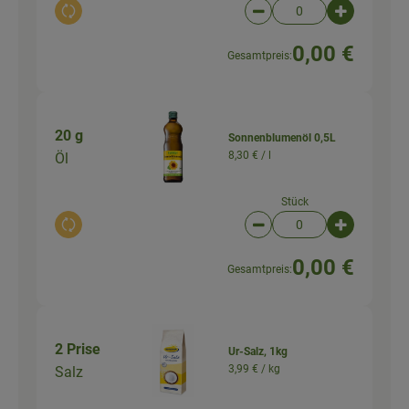
Auswahl ändern
Artikelanzahl verringer
Artikelanz
0,00 €
Gesamtpreis:
20 g
Sonnenblumenöl 0,5L
8,30 € /
l
Öl
Stück
Auswahl ändern
Artikelanzahl verringer
Artikelanz
0,00 €
Gesamtpreis:
2 Prise
Ur-Salz, 1kg
3,99 € /
kg
Salz