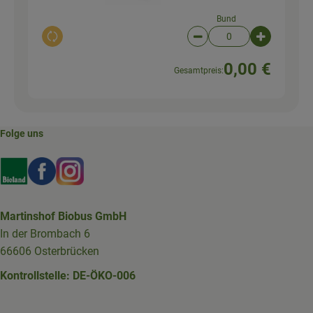
Bund
Auswahl ändern
Artikelanzahl verringer
Artikelanz
0,00 €
Gesamtpreis:
Folge uns
Externer Link zu https://www.bioland.de/verbraucher
Externer Link zu https://www.facebook.com/martin
Externer Link zu https://www.instagram.com/b
Martinshof Biobus GmbH
In der Brombach 6
66606 Osterbrücken
Kontrollstelle: DE-ÖKO-006