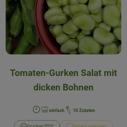
Obst & Gemüse
Kühltheke
Backwaren
Naturwaren
Getränke
Tomaten-Gurken Salat mit
Gutscheine & Geschenkideen
dicken Bohnen
So geht's
Schnupperangebote
einfach
10 Zutaten
Zubreitungszeit:
Schwierigkeit:
Über uns
Drucken​/​PDF
Rezept speichern