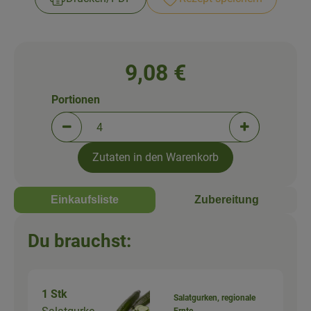
Newsletter
9,08 €
Portionen
Portionen verringern (aktuell 4 Portionen ausgewä
Portionen erh
Zutaten in den Warenkorb
Einkaufsliste
Zubereitung
Du brauchst:
1 Stk
Salatgurken, regionale
Ernte