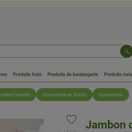
Re
umes
Produits frais
Produits de boulangerie
Produits natu
uterie fraîche
Charcuterie en bocal
Spécialités
Jambon cu
Ajouter le produit aux favoris