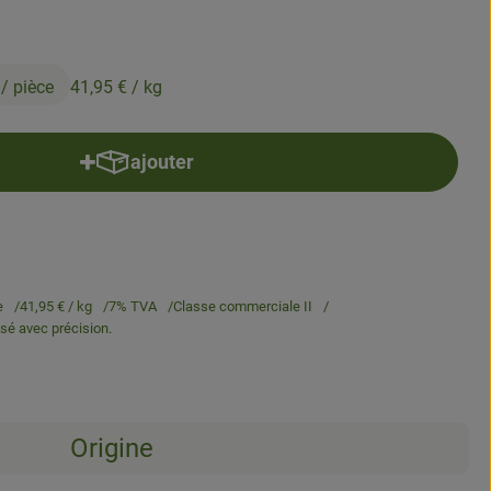
€
/ pièce
41,95 €
/ kg
ajouter
Ajouter le produit au panier
e
41,95 €
/ kg
7% TVA
Classe commerciale II
esé avec précision.
Origine