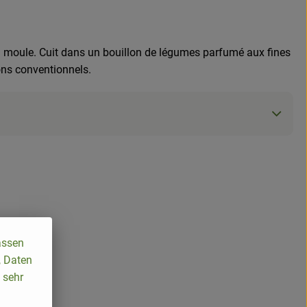
n moule. Cuit dans un bouillon de légumes parfumé aux fines
ons conventionnels.
assen
, Daten
 sehr