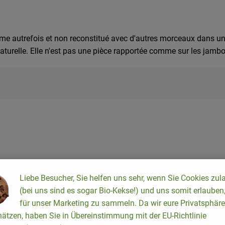
 recette appropriée n'a été trouvée.
me autrefois et non reconstitué avec d'autres morceaux dans u
naturelle. Elle n'est pas une pièce rapportée comme sur les jamb
Liebe Besucher, Sie helfen uns sehr, wenn Sie Cookies zul
(bei uns sind es sogar Bio-Kekse!) und uns somit erlauben
für unser Marketing zu sammeln. Da wir eure Privatsphäre
ätzen, haben Sie in Übereinstimmung mit der EU-Richtlinie