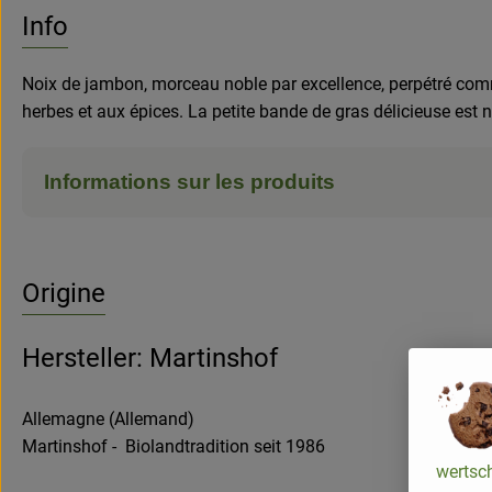
Aucune
Découvrez des recettes adaptées
Info
Noix de jambon, morceau noble par excellence, perpétré com
herbes et aux épices. La petite bande de gras délicieuse est 
Informations sur les produits
Origine
Hersteller: Martinshof
Allemagne (Allemand)
Martinshof - Biolandtradition seit 1986
wertsch