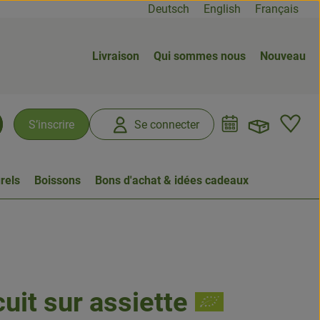
Deutsch
English
Français
Livraison
Qui sommes nous
Nouveau
Ouvrir
L
S’inscrire
Se connecter
chercher
rels
Boissons
Bons d'achat & idées cadeaux
it sur assiette