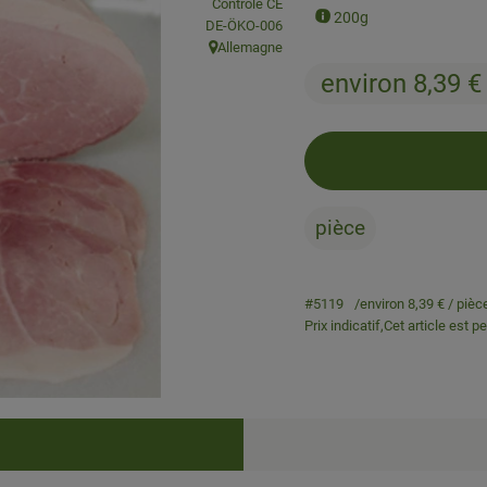
, Association:
Contrôlé CE
200g
, Autorité de contrôle:
DE-ÖKO-006
Allemagne
, Origine:
environ 8,39 
pièce
#5119
environ 8,39 €
/ pièc
Prix indicatif,
Cet article est p
Recettes