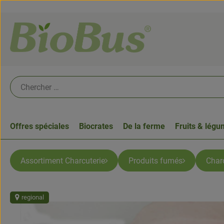
Offres spéciales
Biocrates
De la ferme
Fruits & lég
Assortiment Charcuterie
Produits fumés
Charc
regional