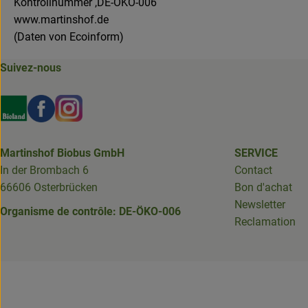
Kontrollnummer ,DE-ÖKO-006
www.martinshof.de
(Daten von Ecoinform)
Suivez-nous
Externer Link zu https://www.bioland.de/verbraucher
Externer Link zu https://www.facebook.com/martin
Externer Link zu https://www.instagram.com/b
Martinshof Biobus GmbH
SERVICE
In der Brombach 6
Contact
66606 Osterbrücken
Bon d'achat
Newsletter
Organisme de contrôle: DE-ÖKO-006
Reclamation