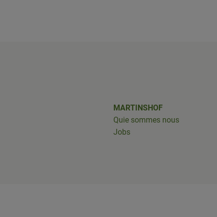
shof/
iobus_bringts/
MARTINSHOF
Quie sommes nous
Jobs