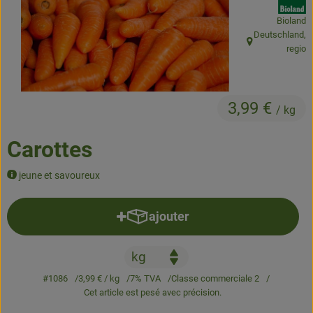
Bioland
Produits de boulangerie
Deutschland,
, Origine:
regio
Produits naturels
Boissons
3,99 €
/ kg
Bons d'achat & idées cadeaux
Carottes
Livraison
jeune et savoureux
Qui sommes nous
ajouter
Ajouter le produit au panier
Nouveau
#1086
3,99 €
/ kg
7% TVA
Classe commerciale 2
Cet article est pesé avec précision.