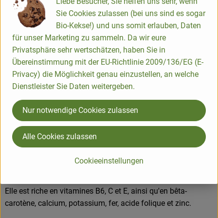
Liebe Besucher, Sie helfen uns sehr, wenn
einfach
4
Ingrédients
einfach
difficulté:
difficulté:
Sie Cookies zulassen (bei uns sind es sogar
Bio-Kekse!) und uns somit erlauben, Daten
für unser Marketing zu sammeln. Da wir eure
Privatsphäre sehr wertschätzen, haben Sie in
Übereinstimmung mit der EU-Richtlinie 2009/136/EG (E-
Info
Privacy) die Möglichkeit genau einzustellen, an welche
Dienstleister Sie Daten weitergeben.
La carotte est originaire de l'Afghanistan, du Pakistan et de
l'Iran actuels et remonte à l'Antiquité. Il existe de nombreuses
Nur notwendige Cookies zulassen
variétés de couleurs différentes, allant de l'orange au blanc
en passant par le jaune et le violet.
Alle Cookies zulassen
Le goût de la carotte est plutôt sucré, mais peut aussi être
légèrement amer.
Cookieeinstellungen
Elle est riche en vitamines B6, C et E, ainsi qu'en bêta-
carotène, calcium, potassium, fer, acide folique et zinc.