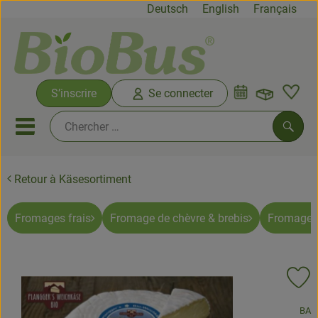
Deutsch
English
Français
Ouvrir 
S’inscrire
Se connecter
Lien
Ouvrir ou fermer le menu mob
Reche
Retour à Käsesortiment
Offres spéciales
Biocrates
Fromages frais
Fromage de chèvre & brebis
Fromages 
De la ferme
Fruits & légumes
Aj
Produits frais
, Association:
BA