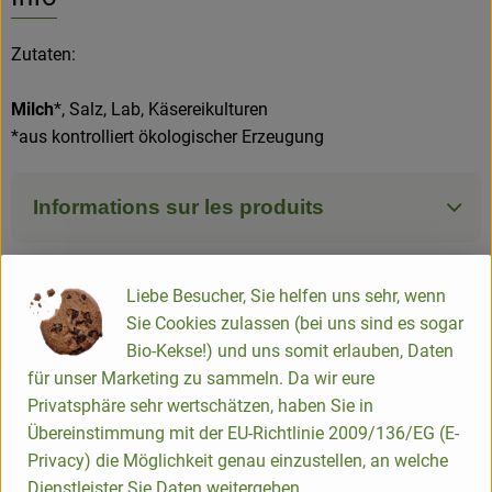
Zutaten:
Milch
*, Salz, Lab, Käsereikulturen
*aus kontrolliert ökologischer Erzeugung
Informations sur les produits
Ingrédients
Liebe Besucher, Sie helfen uns sehr, wenn
Sie Cookies zulassen (bei uns sind es sogar
Bio-Kekse!) und uns somit erlauben, Daten
Infos nutritionnelles
für unser Marketing zu sammeln. Da wir eure
Privatsphäre sehr wertschätzen, haben Sie in
Übereinstimmung mit der EU-Richtlinie 2009/136/EG (E-
Fiche produit
Privacy) die Möglichkeit genau einzustellen, an welche
Dienstleister Sie Daten weitergeben.