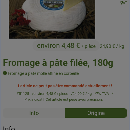
AT
, Orig
Produits de boulangerie
Produits naturels
Boissons
environ 4,48 €
/ pièce
24,90 €
/ kg
Bons d'achat & idées cadeaux
Fromage à pâte filée, 180g
Livraison
Fromage à pâte molle affiné en corbeille
Qui sommes nous
L'article ne peut pas être commandé actuellement !
#51125
environ 4,48 €
/ pièce
24,90 €
/ kg
7% TVA
Nouveau
Prix indicatif,
Cet article est pesé avec précision.
Recettes
Info
Origine
Aucune 
Découvrez des recettes adaptées
Info