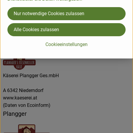
Nur notwendige Cookies zulassen
Origine
Alle Cookies zulassen
Hersteller: Käserei Plangger GmbH
Cookieeinstellungen
AT
Käserei Plangger Ges.mbH
A 6342 Niederndorf
www.kaeserei.at
(Daten von Ecoinform)
Plangger