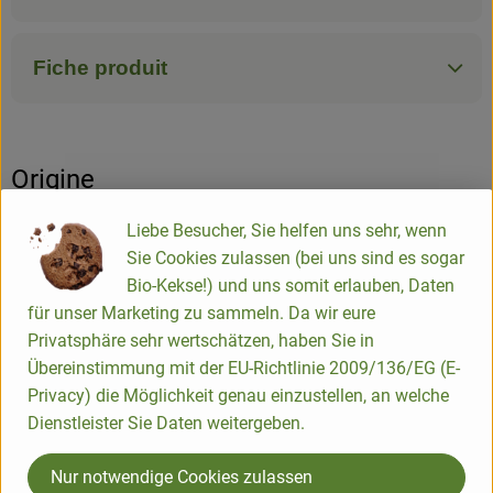
Fiche produit
Origine
Liebe Besucher, Sie helfen uns sehr, wenn
Hersteller: LaSelva
Sie Cookies zulassen (bei uns sind es sogar
Bio-Kekse!) und uns somit erlauben, Daten
Italie
für unser Marketing zu sammeln. Da wir eure
Privatsphäre sehr wertschätzen, haben Sie in
Übereinstimmung mit der EU-Richtlinie 2009/136/EG (E-
LaSelva Toskana Feinkost Vertriebs GmbH
Privacy) die Möglichkeit genau einzustellen, an welche
Dienstleister Sie Daten weitergeben.
D 82166 Gräfelfing
Bio mit italienischer Lebensart und Leidenschaft für Natur
Nur notwendige Cookies zulassen
und Genuss