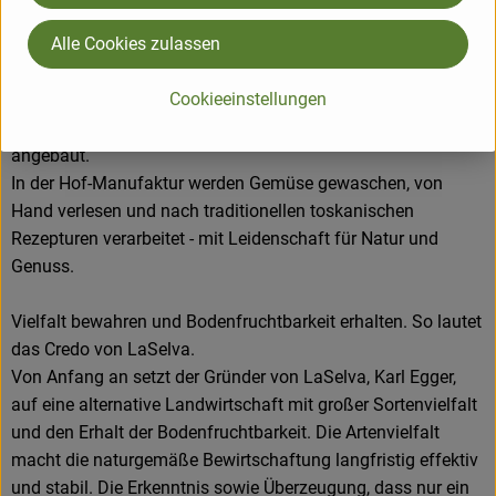
Alle Cookies zulassen
In der südlichen Toskana liegt der Biohof LaSelva. Seit 1980
wird hier ökologischer Landbau betrieben, seit 2018 ist die
Cookieeinstellungen
Landwirtschaft Naturland Fair zertifiziert. Auf ca. 600 Hektar
Nutzfläche werden Gemüse, Obst, Wein und Getreide
angebaut.
In der Hof-Manufaktur werden Gemüse gewaschen, von
Hand verlesen und nach traditionellen toskanischen
Rezepturen verarbeitet - mit Leidenschaft für Natur und
Genuss.
Vielfalt bewahren und Bodenfruchtbarkeit erhalten. So lautet
das Credo von LaSelva.
Von Anfang an setzt der Gründer von LaSelva, Karl Egger,
auf eine alternative Landwirtschaft mit großer Sortenvielfalt
und den Erhalt der Bodenfruchtbarkeit. Die Artenvielfalt
macht die naturgemäße Bewirtschaftung langfristig effektiv
und stabil. Die Erkenntnis sowie Überzeugung, dass nur ein