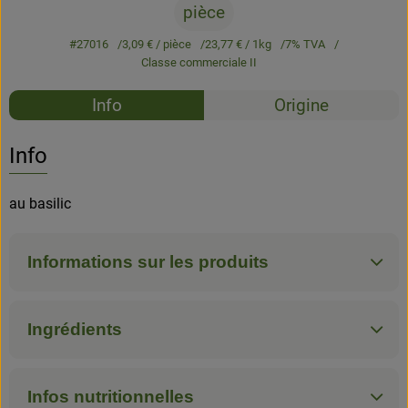
pièce
#27016
3,09 €
/ pièce
23,77 €
/ 1kg
7% TVA
Classe commerciale II
Recettes
Info
Origine
Aucune 
Découvrez des recettes adaptées
Info
au basilic
Informations sur les produits
Ingrédients
Infos nutritionnelles