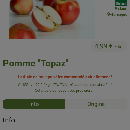
Bioland
Produits de boulangerie
Allemagne
, Origine:
Produits naturels
Boissons
4,99 €
/ kg
Bons d'achat & idées cadeaux
Pomme "Topaz"
Livraison
L'article ne peut pas être commandé actuellement !
Qui sommes nous
#1155
4,99 €
/ kg
7% TVA
Classe commerciale 2
Cet article est pesé avec précision.
Nouveau
Recettes
Info
Origine
Aucune 
Découvrez des recettes adaptées
Info