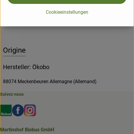
plus approprié. Il s'y conserve jusqu'à 40 jours.
Cookieeinstellungen
Informations sur les produits
Origine
Hersteller: Ökobo
88074 Meckenbeuren Allemagne (Allemand)
Suivez-nous
Externer Link zu https://www.bioland.de/verbraucher
Externer Link zu https://www.facebook.com/martin
Externer Link zu https://www.instagram.com/b
Martinshof Biobus GmbH