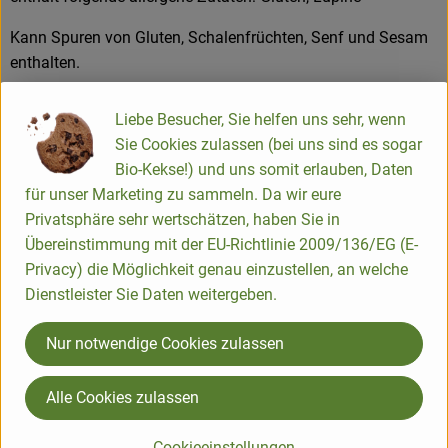
Kann Spuren von Gluten, Schalenfrüchten, Senf und Sesam
enthalten.
aus kontrolliert biologischem Anbau
Liebe Besucher, Sie helfen uns sehr, wenn
Sie Cookies zulassen (bei uns sind es sogar
Produktinformationen
Bio-Kekse!) und uns somit erlauben, Daten
für unser Marketing zu sammeln. Da wir eure
Privatsphäre sehr wertschätzen, haben Sie in
Zutaten
Übereinstimmung mit der EU-Richtlinie 2009/136/EG (E-
Privacy) die Möglichkeit genau einzustellen, an welche
Dienstleister Sie Daten weitergeben.
Nährwert-Info
Nur notwendige Cookies zulassen
Produktdatenblatt
Alle Cookies zulassen
Cookieeinstellungen