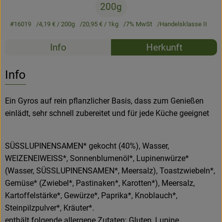
200g
Newsletter
#16019
4,19 €
/ 200g
20,95 €
/ 1kg
7% MwSt
Handelsklasse II
Rezepte
Info
Herkunft
Es wurden k
Entdecke passende Rezepte
Info
Ein Gyros auf rein pflanzlicher Basis, dass zum Genießen
einlädt, sehr schnell zubereitet und für jede Küche geeignet
SÜSSLUPINENSAMEN* gekocht (40%), Wasser,
WEIZENEIWEISS*, Sonnenblumenöl*, Lupinenwürze*
(Wasser, SÜSSLUPINENSAMEN*, Meersalz), Toastzwiebeln*,
Gemüse* (Zwiebel*, Pastinaken*, Karotten*), Meersalz,
Kartoffelstärke*, Gewürze*, Paprika*, Knoblauch*,
Steinpilzpulver*, Kräuter*.
enthält folgende allergene Zutaten: Gluten, Lupine