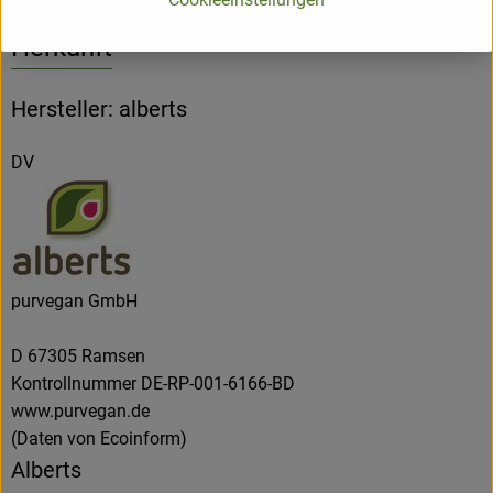
Herkunft
Hersteller: alberts
DV
purvegan GmbH
D 67305 Ramsen
Kontrollnummer DE-RP-001-6166-BD
www.purvegan.de
(Daten von Ecoinform)
Alberts