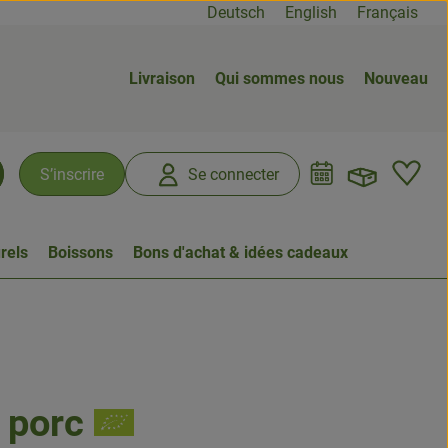
Deutsch
English
Français
Livraison
Qui sommes nous
Nouveau
Ouvrir
L
S’inscrire
Se connecter
chercher
rels
Boissons
Bons d'achat & idées cadeaux
 porc