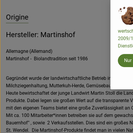
Origine
wertsch
Hersteller: Martinshof
2009/13
Dienstl
Allemagne (Allemand)
Martinshof - Biolandtradition seit 1986
Nur
Gegründet wurde der landwirtschaftliche Betrieb im Saarland
Milchziegenhaltung, Mutterkuh-Herde, Gemüsebau und Ackerb
Heute bewirtschaftet der junge Landwirt Martin Stoll die La
Produkte. Dabei legen sie großen Wert auf die transparente 
mit den eigenen Teams bietet eine große Zuverlässigkeit an Q
Mit ca. 100 Mitarbeiter*innen betreiben sie auf dem gewachse
Bauernhof" , sowie 2 Verkaufsstellen. Dies sind ein großes 
St. Wendel. Die Martinshof-Produkte findet man in vielen N