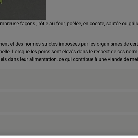
 recette appropriée n'a été trouvée.
mbreuse façons ; rôtie au four, poêlée, en cocote, sautée ou gril
nt et des normes strictes imposées par les organismes de certif
elle. Lorsque les porcs sont élevés dans le respect de ces normes
ciels dans leur alimentation, ce qui contribue à une viande de mei