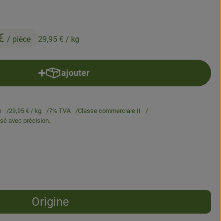
 €
/ pièce
29,95 €
/ kg
ajouter
Ajouter le produit au panier
e
29,95 €
/ kg
7% TVA
Classe commerciale II
esé avec précision.
Origine