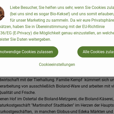
Liebe Besucher, Sie helfen uns sehr, wenn Sie Cookies zul
(bei uns sind es sogar Bio-Kekse!) und uns somit erlauben
für unser Marketing zu sammeln. Da wir eure Privatsphäre
ätzen, haben Sie in Übereinstimmung mit der EU-Richtlinie
6/EG (E-Privacy) die Möglichkeit genau einzustellen, an welch
eister Sie Daten weitergeben.
 notwendige Cookies zulassen
Alle Cookies zul
Cookieeinstellungen
 bereits 1984 als echter Bio-Pionier. Das Gründerpaar Dipl.Ing.
au. 1986 erfolgte die Bioland-Anerkennung.
ndwirtschaft mit der Tierhaltung. Familie Kempf kümmert sich 
Verarbeitung von ausschließlich Bioland-Ware und arbeiten mit 
ualität und Frische.
nen Hof im Ostertal die Bioland-Metzgerei, die Bioland-Käserei,
Naturkostgeschäft "Martinshof Stadtladen" im Herzen der Hauptst
aturkostgeschäften, in manchen Globus-und Edeka Märkten und a