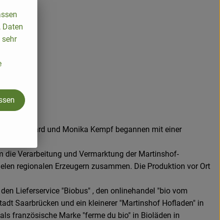
assen
, Daten
 sehr
e
assen
int.agr. Gerhard und Monika Kempf begannen mit einer
um die Verarbeitung und Vermarktung der Martinshof-
vielen regionalen Erzeugern zusammen. Die Produktion vor Ort
 den Lieferservice "Biobus" , den onlinehandel "bio vom
adt Saarbrücken und ein kleinerer "Martinshof Hofladen" in
ls französische Marke "ferme du bio" in Bioläden in