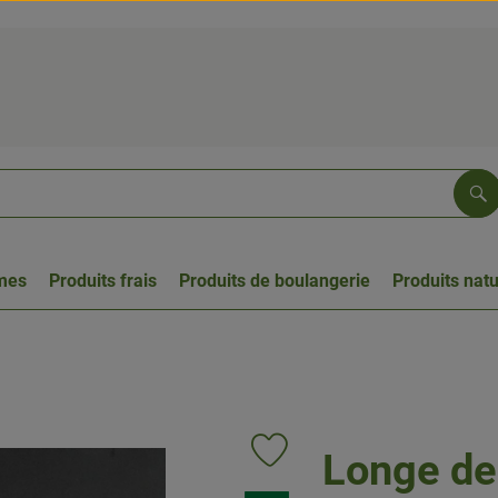
Re
umes
Produits frais
Produits de boulangerie
Produits natu
Longe de
Ajouter le produit aux favoris