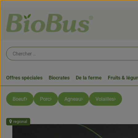
Offres spéciales
Biocrates
De la ferme
Fruits & lég
Boeuf
Porc
Agneau
Volailles
regional