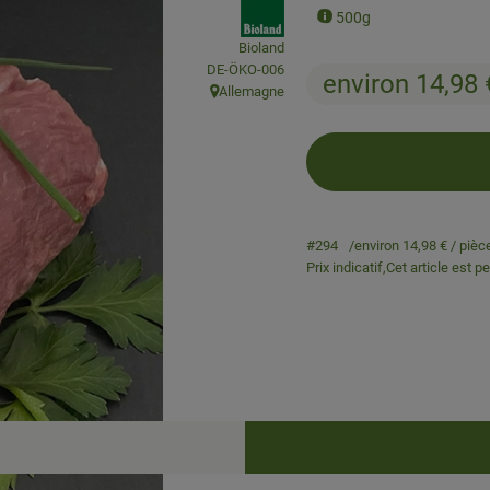
, Association:
500g
Bioland
, Autorité de contrôle:
DE-ÖKO-006
environ 14,98
Allemagne
, Origine:
#294
environ 14,98 €
/ pièc
Prix indicatif,
Cet article est p
Recettes