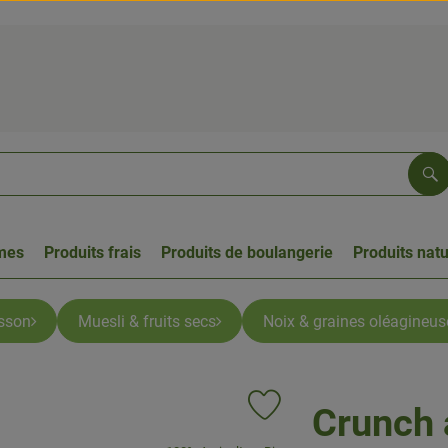
Re
umes
Produits frais
Produits de boulangerie
Produits natu
isson
Muesli & fruits secs
Noix & graines oléagineus
Crunch 
Ajouter le produit aux favoris