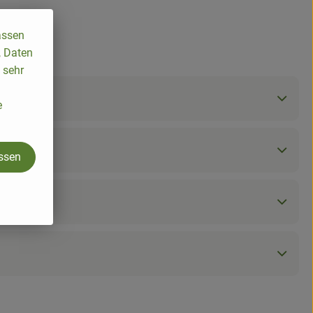
assen
, Daten
 sehr
e
assen