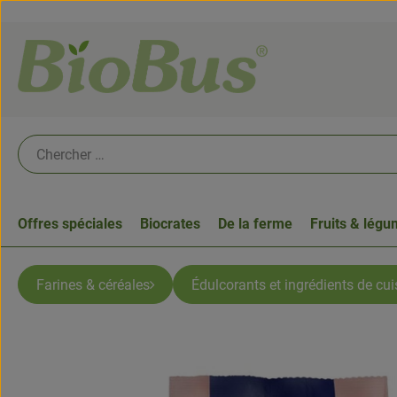
Offres spéciales
Biocrates
De la ferme
Fruits & lég
Farines & céréales
Édulcorants et ingrédients de cu