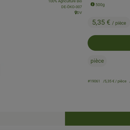
, Association:
100% Agriculture Bio
500g
, Autorité de contrôle:
DE-ÖKO-007
DV
, Origine:
5,35 €
/ pièce
pièce
#19061
5,35 €
/ pièce
Recettes