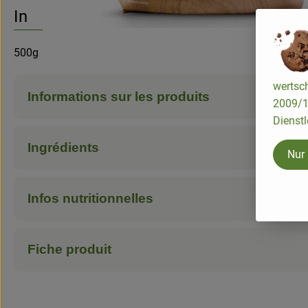
Aucune
Découvrez des recettes adaptées
Info
500g
wertsch
Informations sur les produits
2009/13
Dienstl
Ingrédients
Nur
Infos nutritionnelles
Fiche produit