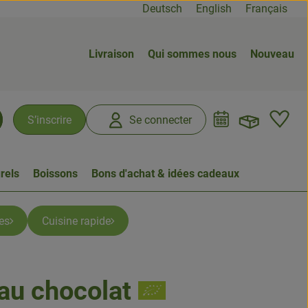
Deutsch
English
Français
Livraison
Qui sommes nous
Nouveau
Ouvrir
L
S’inscrire
Se connecter
chercher
rels
Boissons
Bons d'achat & idées cadeaux
es
Cuisine rapide
au chocolat