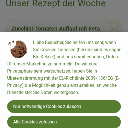
Unser Rezept der Woche
Newsletter
Zucchini-Tomaten Auflauf mit Feta
Reze
Liebe Besucher, Sie helfen uns sehr, wenn
Zubreitungszeit:
Sie Cookies zulassen (bei uns sind es sogar
einfach
Bio-Kekse!) und uns somit erlauben, Daten
Schwierigkeit:
für unser Marketing zu sammeln. Da wir eure
6 Zutaten
Privatsphäre sehr wertschätzen, haben Sie in
Übereinstimmung mit der EU-Richtlinie 2009/136/EG (E-
Zum Rezept
Privacy) die Möglichkeit genau einzustellen, an welche
Dienstleister Sie Daten weitergeben.
Nur notwendige Cookies zulassen
Appetit auf etwas
Alle Cookies zulassen
Bestimmtes?