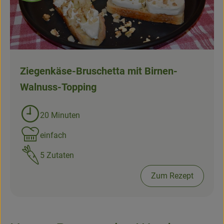
Obst & Gemüse
Kühltheke
Backwaren
Ziegenkäse-Bruschetta mit Birnen-
Walnuss-Topping
Naturwaren
Getränke
20 Minuten
Zubreitungszeit:
Gutscheine & Geschenkideen
einfach
Schwierigkeit:
5 Zutaten
So geht's
Zum Rezept
Schnupperangebote
Über uns