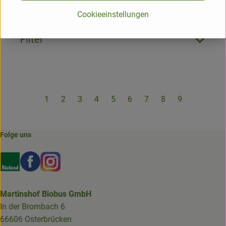
Cookieeinstellungen
Filter
1
2
3
4
5
6
7
8
9
Folge uns
Externer Link zu https://www.bioland.de/verbraucher
Externer Link zu https://www.facebook.com/martin
Externer Link zu https://www.instagram.com/b
Martinshof Biobus GmbH
In der Brombach 6
66606 Osterbrücken